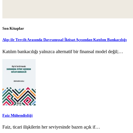
Son Kitaplar
Algı ile Tercih Arasında Davranışsal İktisat Açısından Katılım Bankacılığı
Katılım bankacılığı yalnızca alternatif bir finansal model değil;…
Faiz Mühendisliği
Faiz, ticari ilişkilerin her seviyesinde bazen açık if…