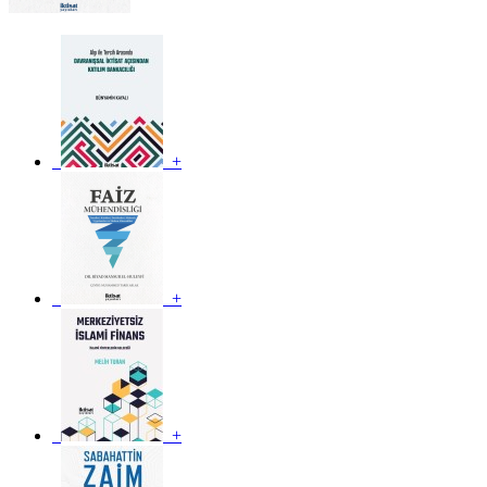
+
+
+