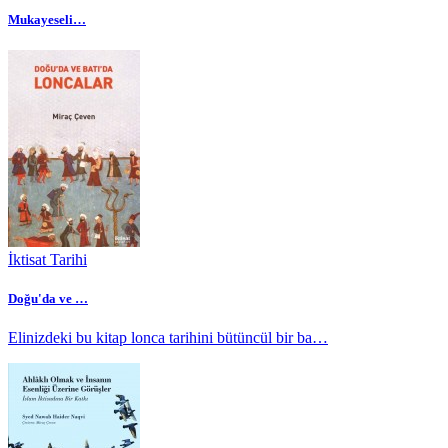
Mukayeseli…
İktisat Tarihi
Doğu'da ve …
Elinizdeki bu kitap lonca tarihini bütüncül bir ba…