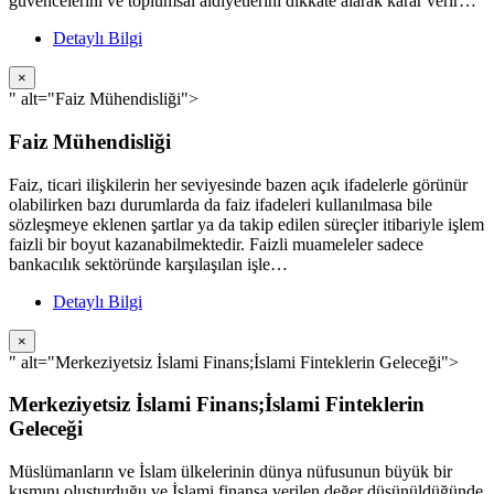
güvencelerini ve toplumsal aidiyetlerini dikkate alarak karar verir…
Detaylı Bilgi
×
" alt="Faiz Mühendisliği">
Faiz Mühendisliği
Faiz, ticari ilişkilerin her seviyesinde bazen açık ifadelerle görünür
olabilirken bazı durumlarda da faiz ifadeleri kullanılmasa bile
sözleşmeye eklenen şartlar ya da takip edilen süreçler itibariyle işlem
faizli bir boyut kazanabilmektedir. Faizli muameleler sadece
bankacılık sektöründe karşılaşılan işle…
Detaylı Bilgi
×
" alt="Merkeziyetsiz İslami Finans;İslami Finteklerin Geleceği">
Merkeziyetsiz İslami Finans;İslami Finteklerin
Geleceği
Müslümanların ve İslam ülkelerinin dünya nüfusunun büyük bir
kısmını oluşturduğu ve İslami finansa verilen değer düşünüldüğünde