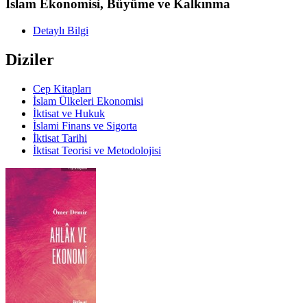
İslam Ekonomisi, Büyüme ve Kalkınma
Detaylı Bilgi
Diziler
Cep Kitapları
İslam Ülkeleri Ekonomisi
İktisat ve Hukuk
İslami Finans ve Sigorta
İktisat Tarihi
İktisat Teorisi ve Metodolojisi