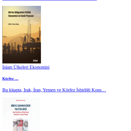
İslam Ülkeleri Ekonomisi
Körfez …
Bu kitapta, Irak, İran, Yemen ve Körfez İşbirliği Kons…