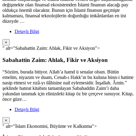
değişmekte olan finansal ekosistemden İslami finansın alacağı pay
oldukça önemli olacaktır. Bunun için İslami finansın geçmişte
kalmaması, finansal teknolojilerin doğurduğu imkânlardan en üst
düzeyde …
Detaylı Bilgi
×
" alt="Sabahattin Zaim: Ahlak, Fikir ve Aksiyon">
Sabahattin Zaim: Ahlak, Fikir ve Aksiyon
“Sözüm, burada bitiyor. Allah’a hamd ü senalar olsun. Bütün
emelim, niyazım ve duam, Cenab-ı Hakk’ın bu kuluna hüsn-i hatime
nasip etmesi ve rızâ-yı ilâhisine nail eylemesidir. İnşallah. Âmin.”
şeklinde hatırat kitabını tamamlayan Sabahaddin Zaim’i daha
yakından tanımak için elinizdeki kitap öz bir çerçeve sunuyor. Kitap,
önce güze…
Detaylı Bilgi
×
" alt="İslam Ekonomisi, Büyüme ve Kalkınma">