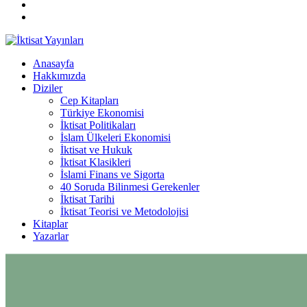
Anasayfa
Hakkımızda
Diziler
Cep Kitapları
Türkiye Ekonomisi
İktisat Politikaları
İslam Ülkeleri Ekonomisi
İktisat ve Hukuk
İktisat Klasikleri
İslami Finans ve Sigorta
40 Soruda Bilinmesi Gerekenler
İktisat Tarihi
İktisat Teorisi ve Metodolojisi
Kitaplar
Yazarlar