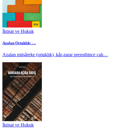
İktisat ve Hukuk
Azalan Ortaklık: …
Azalan müşâreke (ortaklık), kâr-zarar prensibince çalı…
İktisat ve Hukuk