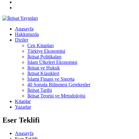
Anasayfa
Hakkımızda
Diziler
Cep Kitapları
Türkiye Ekonomisi
İktisat Politikaları
İslam Ülkeleri Ekonomisi
İktisat ve Hukuk
İktisat Klasikleri
İslami Finans ve Sigorta
40 Soruda Bilinmesi Gerekenler
İktisat Tarihi
İktisat Teorisi ve Metodolojisi
Kitaplar
Yazarlar
Eser Teklifi
Anasayfa
Eser Teklifi